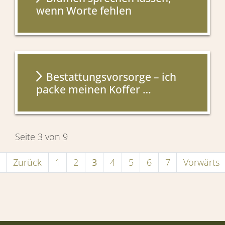
wenn Worte fehlen
Bestattungsvorsorge – ich
packe meinen Koffer …
Seite 3 von 9
Zurück
1
2
3
4
5
6
7
Vorwärts